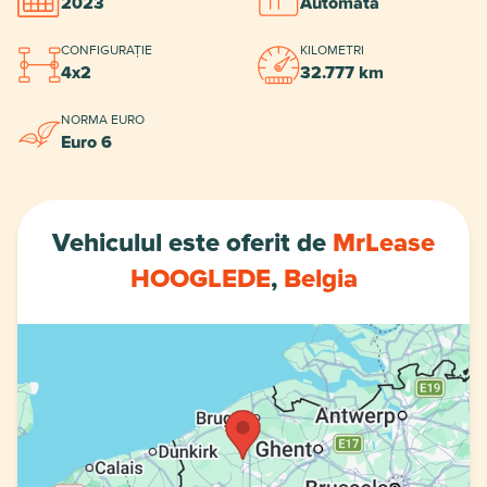
2023
Automată
CONFIGURAȚIE
KILOMETRI
4x2
32.777 km
NORMA EURO
Euro 6
Vehiculul este oferit de
MrLease
HOOGLEDE
,
Belgia