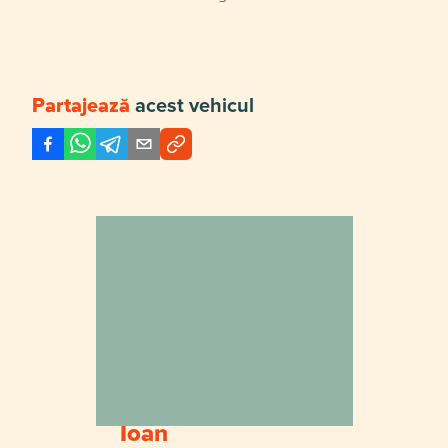
acest vehicul
Partajează
Ioan