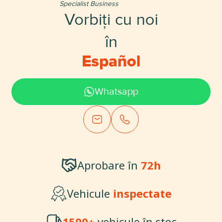
Specialist Business
Vorbiți cu noi
în
English
Whatsapp
Aprobare în
72h
Vehicule
inspectate
1500+
vehicule în stoc